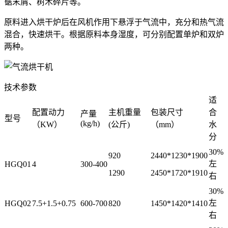
锯末屑、树木碎片等。
原料进入烘干炉后在风机作用下悬浮于气流中，充分和热气流
混合，快速烘干。根据原料本身湿度，可分别配置单炉和双炉
两种。
技术参数
适
配置动力
主机重量
包装尺寸
合
产量
型号
(kg/h)
（KW）
(公斤)
（mm）
水
分
30%
920
2440*1230*1900
左
HGQ01
4
300-400
1290
2450*1720*1910
右
30%
左
HGQ02
7.5+1.5+0.75
600-700
820
1450*1420*1410
右