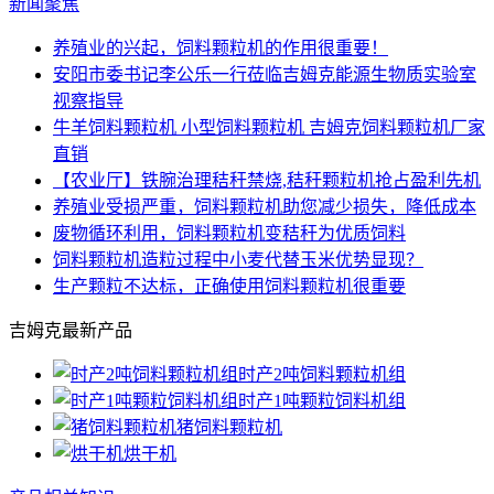
新闻聚焦
养殖业的兴起，饲料颗粒机的作用很重要！
安阳市委书记李公乐一行莅临吉姆克能源生物质实验室
视察指导
牛羊饲料颗粒机 小型饲料颗粒机 吉姆克饲料颗粒机厂家
直销
【农业厅】铁腕治理秸秆禁烧,秸秆颗粒机抢占盈利先机
养殖业受损严重，饲料颗粒机助您减少损失，降低成本
废物循环利用，饲料颗粒机变秸秆为优质饲料
饲料颗粒机造粒过程中小麦代替玉米优势显现？
生产颗粒不达标，正确使用饲料颗粒机很重要
吉姆克最新产品
时产2吨饲料颗粒机组
时产1吨颗粒饲料机组
猪饲料颗粒机
烘干机